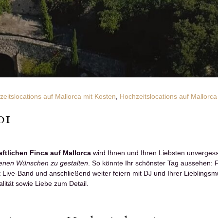
eitslocations auf Mallorca mit Kosten
,
Hochzeitslocations auf Mallorc
01
aftlichen Finca auf Mallorca
wird Ihnen und Ihren Liebsten unvergessli
genen Wünschen zu gestalten
. So könnte Ihr schönster Tag aussehen: F
t Live-Band und anschließend weiter feiern mit DJ und Ihrer Liebling
alität sowie Liebe zum Detail.