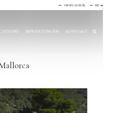
+34 971 14 26 35
DE
ES
EN
CATIONS
BEWERTUNGEN
KONTAKT
 Mallorca