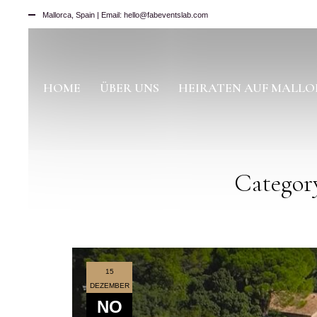
Mallorca, Spain | Email: hello@fabeventslab.com
HOME
ÜBER UNS
HEIRATEN AUF MALL
Category
15
DEZEMBER
NO