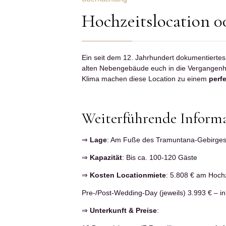
Hochzeitslocation 0
Ein seit dem 12. Jahrhundert dokumentierte
alten Nebengebäude euch in die Vergangenhe
Klima machen diese Location zu einem
perf
Weiterführende Informa
⇒
Lage
: Am Fuße des Tramuntana-Gebirges 
⇒
Kapazität
: Bis ca. 100-120 Gäste
⇒
Kosten Locationmiete
: 5.808 € am Hochz
Pre-/Post-Wedding-Day (jeweils) 3.993 € – in
⇒
Unterkunft & Preise
: