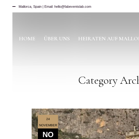
Mallorca, Spain | Email: hello@fabeventslab.com
HOME
ÜBER UNS
HEIRATEN AUF MALL
Category Arch
24
NOVEMBER
NO