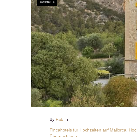
COMMENTS
By
Fab
in
Fincahotels für Hochzeiten auf Mallorca
,
Hoch
Übernachtung