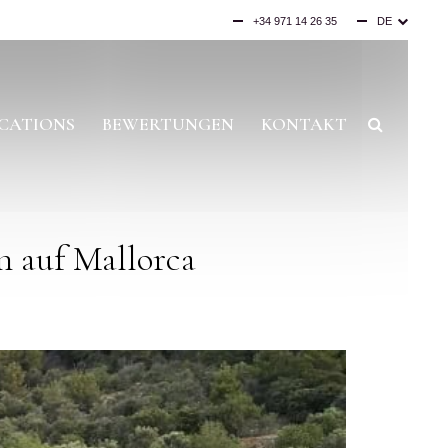
+34 971 14 26 35
DE
ES
EN
CATIONS
BEWERTUNGEN
KONTAKT
n auf Mallorca